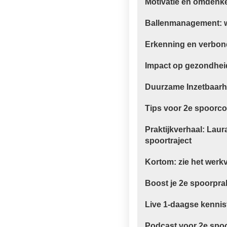
Motivatie en omdenk
Ballenmanagement: we
Erkenning en verbon
Impact op gezondhei
Duurzame Inzetbaarh
Tips voor 2e spoorco
Praktijkverhaal: Laur
spoortraject
Kortom: zie het werk
Boost je 2e spoorprak
Live 1-daagse kennis
Podcast voor 2e spo