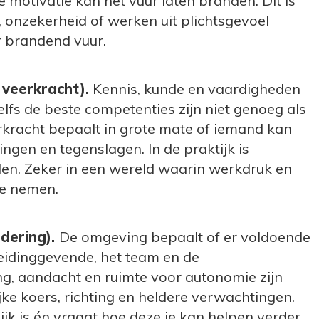
e motivatie kan het vuur laten branden. Dit is
t, onzekerheid of werken uit plichtsgevoel
er brandend vuur.
 veerkrach
t).
Kennis, kunde en vaardigheden
lfs de beste competenties zijn niet genoeg als
rkracht bepaalt in grote mate of iemand kan
gen en tegenslagen. In de praktijk is
eden. Zeker in een wereld waarin werkdruk en
te nemen.
dering)
.
De omgeving bepaalt of er voldoende
 leidinggevende, het team en de
ng, aandacht en ruimte voor autonomie zijn
ijke koers, richting en heldere verwachtingen.
ijk is én vraagt hoe deze je kan helpen verder