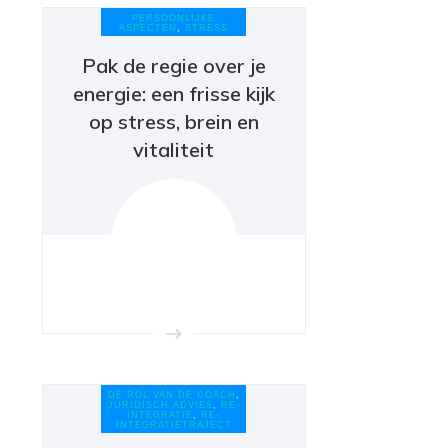
PERSOONLIJKE
ASPECTEN
,
STRESS
Pak de regie over je
energie: een frisse kijk
op stress, brein en
vitaliteit
DE ROL VAN DE COACH
,
JURIDISCH ADVIES
,
RE-
INTEGRATIE
,
RE-
INTEGRATIETRAJECT