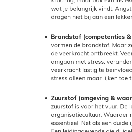
krachtig, maar ook extrinsiek
wat je belangrijk vindt. Angs
dragen niet bij aan een lekk
Brandstof (competenties &
vormen de brandstof. Maar ze
de veerkracht ontbreekt. Vee
omgaan met stress, veranderin
veerkracht lastig te beïnvlo
stress alleen maar lijken toe 
Zuurstof (omgeving & waar
zuurstof is voor het vuur. De
organisatiecultuur. Waarderi
essentieel. Net als een duidel
Een leidinggevende die duidel