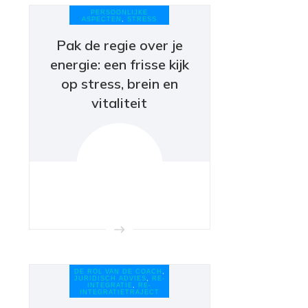
PERSOONLIJKE
ASPECTEN
,
STRESS
Pak de regie over je
energie: een frisse kijk
op stress, brein en
vitaliteit
DE ROL VAN DE COACH
,
JURIDISCH ADVIES
,
RE-
INTEGRATIE
,
RE-
INTEGRATIETRAJECT