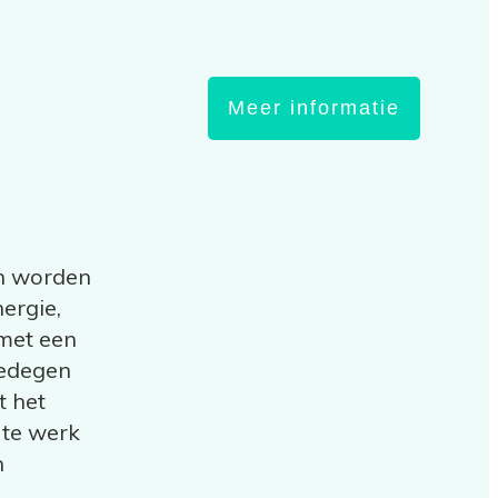
Meer informatie
h
en worden
ergie,
 met een
gedegen
t het
 te werk
n