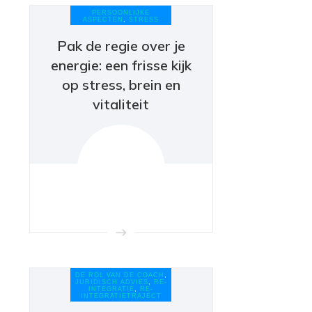
PERSOONLIJKE
ASPECTEN
,
STRESS
Pak de regie over je
energie: een frisse kijk
op stress, brein en
vitaliteit
DE ROL VAN DE COACH
,
JURIDISCH ADVIES
,
RE-
INTEGRATIE
,
RE-
INTEGRATIETRAJECT