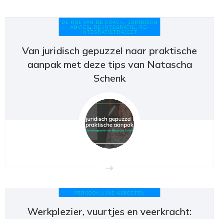
DE ROL VAN DE COACH
,
JURIDISCH
ADVIES
,
RE-INTEGRATIE
,
RE-
INTEGRATIETRAJECT
Van juridisch gepuzzel naar praktische
aanpak met deze tips van Natascha
Schenk
PERSOONLIJKE ASPECTEN
Werkplezier, vuurtjes en veerkracht: